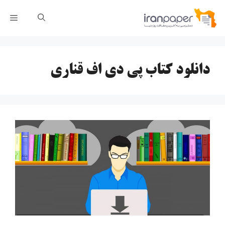
رش
فهر
ه
حتوا
دانلود کتاب پی دی اف قناری