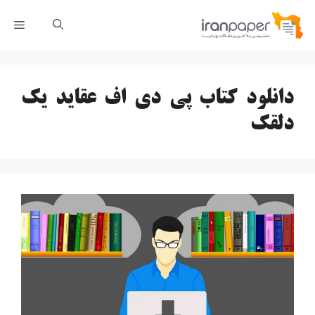
رش
فهر
ه
حتوا
دانلود کتاب پی دی اف عقاید یک
دلقک