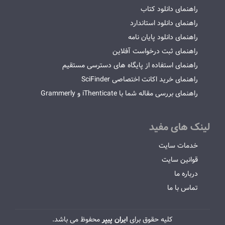
راهنمای دانلود کتاب
راهنمای دانلود استاندارد
راهنمای دانلود پایان نامه
راهنمای ثبت درخواست آفلاین
راهنمای استفاده از پایگاه های دسترسی مستقیم
راهنمای خرید اکانت اختصاصی SciFinder
راهنمای بررسی مقاله شما با iThenticate و Grammerly
لینک های مفید
خدمات سایت
قوانین سایت
درباره ما
تماس با ما
کلیه حقوق برای
ایران پیپر
محفوظ می باشد.