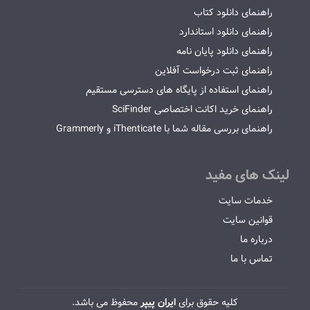
راهنمای دانلود کتاب
راهنمای دانلود استاندارد
راهنمای دانلود پایان نامه
راهنمای ثبت درخواست آفلاین
راهنمای استفاده از پایگاه های دسترسی مستقیم
راهنمای خرید اکانت اختصاصی SciFinder
راهنمای بررسی مقاله شما با iThenticate و Grammerly
لینک های مفید
خدمات سایت
قوانین سایت
درباره ما
تماس با ما
کلیه حقوق برای
ایران پیپر
محفوظ می باشد.