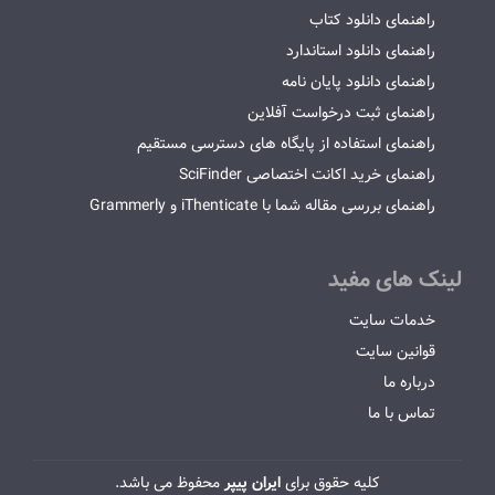
راهنمای دانلود کتاب
راهنمای دانلود استاندارد
راهنمای دانلود پایان نامه
راهنمای ثبت درخواست آفلاین
راهنمای استفاده از پایگاه های دسترسی مستقیم
راهنمای خرید اکانت اختصاصی SciFinder
راهنمای بررسی مقاله شما با iThenticate و Grammerly
لینک های مفید
خدمات سایت
قوانین سایت
درباره ما
تماس با ما
کلیه حقوق برای
ایران پیپر
محفوظ می باشد.