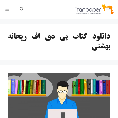
رش
فهر
ه
حتوا
دانلود کتاب پی دی اف ریحانه
بهشتی