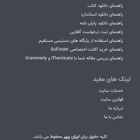
راهنمای دانلود کتاب
راهنمای دانلود استاندارد
راهنمای دانلود پایان نامه
راهنمای ثبت درخواست آفلاین
راهنمای استفاده از پایگاه های دسترسی مستقیم
راهنمای خرید اکانت اختصاصی SciFinder
راهنمای بررسی مقاله شما با iThenticate و Grammerly
لینک های مفید
خدمات سایت
قوانین سایت
درباره ما
تماس با ما
کلیه حقوق برای
ایران پیپر
محفوظ می باشد.