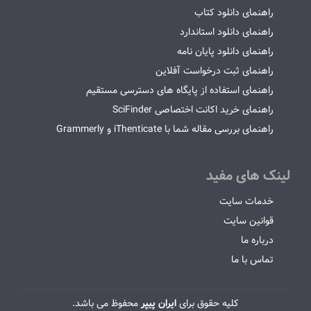
راهنمای دانلود کتاب
راهنمای دانلود استاندارد
راهنمای دانلود پایان نامه
راهنمای ثبت درخواست آفلاین
راهنمای استفاده از پایگاه های دسترسی مستقیم
راهنمای خرید اکانت اختصاصی SciFinder
راهنمای بررسی مقاله شما با iThenticate و Grammerly
لینک های مفید
خدمات سایت
قوانین سایت
درباره ما
تماس با ما
کلیه حقوق برای
ایران پیپر
محفوظ می باشد.