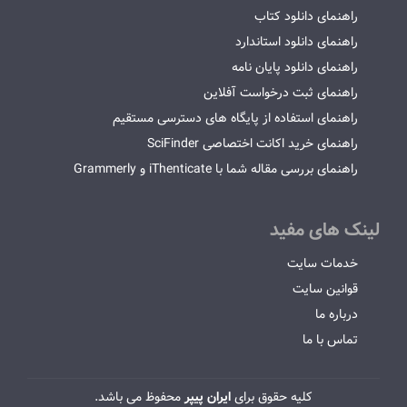
راهنمای دانلود کتاب
راهنمای دانلود استاندارد
راهنمای دانلود پایان نامه
راهنمای ثبت درخواست آفلاین
راهنمای استفاده از پایگاه های دسترسی مستقیم
راهنمای خرید اکانت اختصاصی SciFinder
راهنمای بررسی مقاله شما با iThenticate و Grammerly
لینک های مفید
خدمات سایت
قوانین سایت
درباره ما
تماس با ما
کلیه حقوق برای
ایران پیپر
محفوظ می باشد.