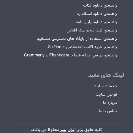
راهنمای دانلود کتاب
راهنمای دانلود استاندارد
راهنمای دانلود پایان نامه
راهنمای ثبت درخواست آفلاین
راهنمای استفاده از پایگاه های دسترسی مستقیم
راهنمای خرید اکانت اختصاصی SciFinder
راهنمای بررسی مقاله شما با iThenticate و Grammerly
لینک های مفید
خدمات سایت
قوانین سایت
درباره ما
تماس با ما
کلیه حقوق برای
ایران پیپر
محفوظ می باشد.