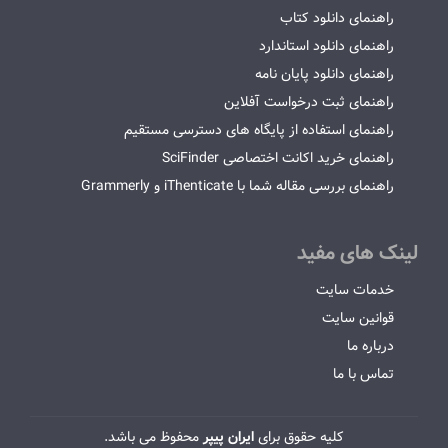
راهنمای دانلود کتاب
راهنمای دانلود استاندارد
راهنمای دانلود پایان نامه
راهنمای ثبت درخواست آفلاین
راهنمای استفاده از پایگاه های دسترسی مستقیم
راهنمای خرید اکانت اختصاصی SciFinder
راهنمای بررسی مقاله شما با iThenticate و Grammerly
لینک های مفید
خدمات سایت
قوانین سایت
درباره ما
تماس با ما
کلیه حقوق برای
ایران پیپر
محفوظ می باشد.