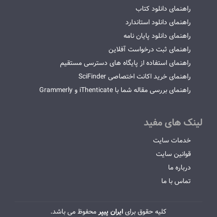
راهنمای دانلود کتاب
راهنمای دانلود استاندارد
راهنمای دانلود پایان نامه
راهنمای ثبت درخواست آفلاین
راهنمای استفاده از پایگاه های دسترسی مستقیم
راهنمای خرید اکانت اختصاصی SciFinder
راهنمای بررسی مقاله شما با iThenticate و Grammerly
لینک های مفید
خدمات سایت
قوانین سایت
درباره ما
تماس با ما
کلیه حقوق برای
ایران پیپر
محفوظ می باشد.