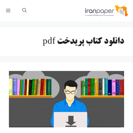
رش
فهر
ه
حتوا
دانلود کتاب پریدخت pdf