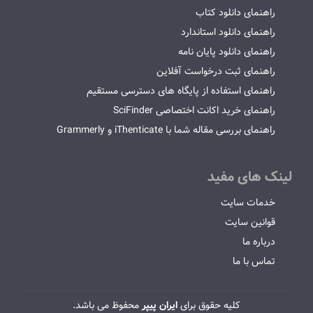
راهنمای دانلود کتاب
راهنمای دانلود استاندارد
راهنمای دانلود پایان نامه
راهنمای ثبت درخواست آفلاین
راهنمای استفاده از پایگاه های دسترسی مستقیم
راهنمای خرید اکانت اختصاصی SciFinder
راهنمای بررسی مقاله شما با iThenticate و Grammerly
لینک های مفید
خدمات سایت
قوانین سایت
درباره ما
تماس با ما
کلیه حقوق برای
ایران پیپر
محفوظ می باشد.