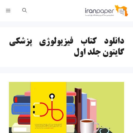
رش
فهر
ه
حتوا
دانلود کتاب فیزیولوژی پزشکی
گایتون جلد اول