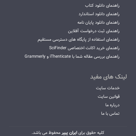
راهنمای دانلود کتاب
راهنمای دانلود استاندارد
راهنمای دانلود پایان نامه
راهنمای ثبت درخواست آفلاین
راهنمای استفاده از پایگاه های دسترسی مستقیم
راهنمای خرید اکانت اختصاصی SciFinder
راهنمای بررسی مقاله شما با iThenticate و Grammerly
لینک های مفید
خدمات سایت
قوانین سایت
درباره ما
تماس با ما
کلیه حقوق برای
ایران پیپر
محفوظ می باشد.