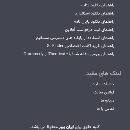
راهنمای دانلود کتاب
راهنمای دانلود استاندارد
راهنمای دانلود پایان نامه
راهنمای ثبت درخواست آفلاین
راهنمای استفاده از پایگاه های دسترسی مستقیم
راهنمای خرید اکانت اختصاصی SciFinder
راهنمای بررسی مقاله شما با iThenticate و Grammerly
لینک های مفید
خدمات سایت
قوانین سایت
درباره ما
تماس با ما
کلیه حقوق برای
ایران پیپر
محفوظ می باشد.