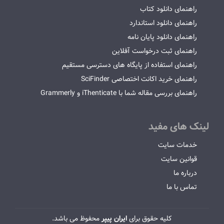
راهنمای دانلود کتاب
راهنمای دانلود استاندارد
راهنمای دانلود پایان نامه
راهنمای ثبت درخواست آفلاین
راهنمای استفاده از پایگاه های دسترسی مستقیم
راهنمای خرید اکانت اختصاصی SciFinder
راهنمای بررسی مقاله شما با iThenticate و Grammerly
لینک های مفید
خدمات سایت
قوانین سایت
درباره ما
تماس با ما
کلیه حقوق برای
ایران پیپر
محفوظ می باشد.