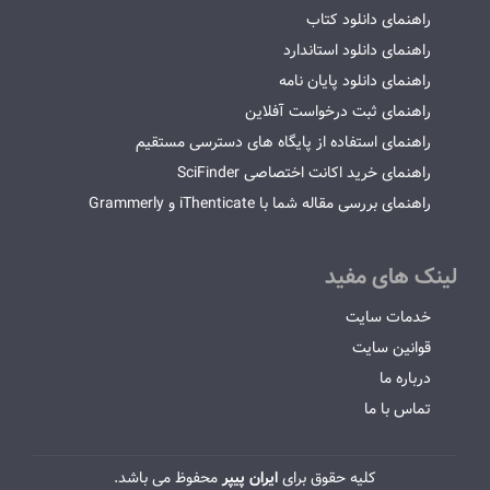
راهنمای دانلود کتاب
راهنمای دانلود استاندارد
راهنمای دانلود پایان نامه
راهنمای ثبت درخواست آفلاین
راهنمای استفاده از پایگاه های دسترسی مستقیم
راهنمای خرید اکانت اختصاصی SciFinder
راهنمای بررسی مقاله شما با iThenticate و Grammerly
لینک های مفید
خدمات سایت
قوانین سایت
درباره ما
تماس با ما
کلیه حقوق برای
ایران پیپر
محفوظ می باشد.