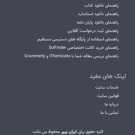
راهنمای دانلود کتاب
راهنمای دانلود استاندارد
راهنمای دانلود پایان نامه
راهنمای ثبت درخواست آفلاین
راهنمای استفاده از پایگاه های دسترسی مستقیم
راهنمای خرید اکانت اختصاصی SciFinder
راهنمای بررسی مقاله شما با iThenticate و Grammerly
لینک های مفید
خدمات سایت
قوانین سایت
درباره ما
تماس با ما
کلیه حقوق برای
ایران پیپر
محفوظ می باشد.