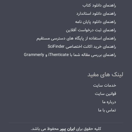
راهنمای دانلود کتاب
راهنمای دانلود استاندارد
راهنمای دانلود پایان نامه
راهنمای ثبت درخواست آفلاین
راهنمای استفاده از پایگاه های دسترسی مستقیم
راهنمای خرید اکانت اختصاصی SciFinder
راهنمای بررسی مقاله شما با iThenticate و Grammerly
لینک های مفید
خدمات سایت
قوانین سایت
درباره ما
تماس با ما
کلیه حقوق برای
ایران پیپر
محفوظ می باشد.