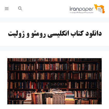
رش
فهر
ه
حتوا
دانلود کتاب انگلیسی رومئو و ژولیت