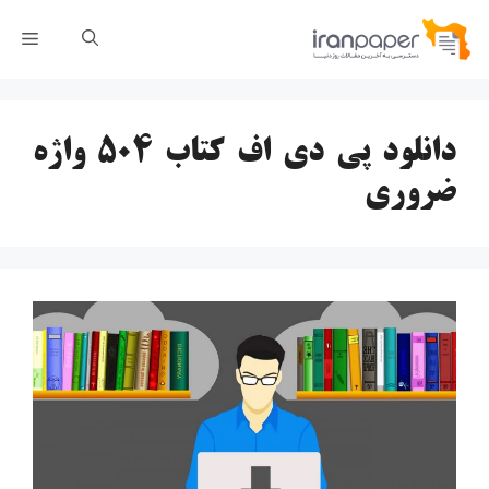
رش
فهر
ه
حتوا
دانلود پی دی اف کتاب 504 واژه
ضروری