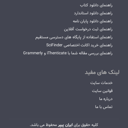
راهنمای دانلود کتاب
راهنمای دانلود استاندارد
راهنمای دانلود پایان نامه
راهنمای ثبت درخواست آفلاین
راهنمای استفاده از پایگاه های دسترسی مستقیم
راهنمای خرید اکانت اختصاصی SciFinder
راهنمای بررسی مقاله شما با iThenticate و Grammerly
لینک های مفید
خدمات سایت
قوانین سایت
درباره ما
تماس با ما
کلیه حقوق برای
ایران پیپر
محفوظ می باشد.