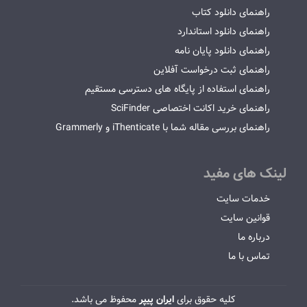
راهنمای دانلود کتاب
راهنمای دانلود استاندارد
راهنمای دانلود پایان نامه
راهنمای ثبت درخواست آفلاین
راهنمای استفاده از پایگاه های دسترسی مستقیم
راهنمای خرید اکانت اختصاصی SciFinder
راهنمای بررسی مقاله شما با iThenticate و Grammerly
لینک های مفید
خدمات سایت
قوانین سایت
درباره ما
تماس با ما
کلیه حقوق برای
ایران پیپر
محفوظ می باشد.