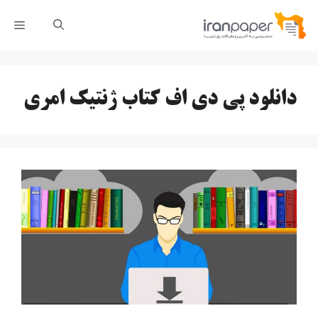
رش
فهر
ه
حتوا
دانلود پی دی اف کتاب ژنتیک امری