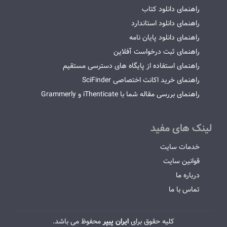
راهنمای دانلود کتاب
راهنمای دانلود استاندارد
راهنمای دانلود پایان نامه
راهنمای ثبت درخواست آفلاین
راهنمای استفاده از پایگاه های دسترسی مستقیم
راهنمای خرید اکانت اختصاصی SciFinder
راهنمای بررسی مقاله شما با iThenticate و Grammerly
لینک های مفید
خدمات سایت
قوانین سایت
درباره ما
تماس با ما
کلیه حقوق برای
ایران پیپر
محفوظ می باشد.