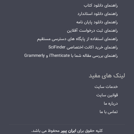
راهنمای دانلود کتاب
راهنمای دانلود استاندارد
راهنمای دانلود پایان نامه
راهنمای ثبت درخواست آفلاین
راهنمای استفاده از پایگاه های دسترسی مستقیم
راهنمای خرید اکانت اختصاصی SciFinder
راهنمای بررسی مقاله شما با iThenticate و Grammerly
لینک های مفید
خدمات سایت
قوانین سایت
درباره ما
تماس با ما
کلیه حقوق برای
ایران پیپر
محفوظ می باشد.