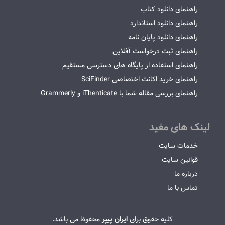
راهنمای دانلود کتاب
راهنمای دانلود استاندارد
راهنمای دانلود پایان نامه
راهنمای ثبت درخواست آفلاین
راهنمای استفاده از پایگاه های دسترسی مستقیم
راهنمای خرید اکانت اختصاصی SciFinder
راهنمای بررسی مقاله شما با iThenticate و Grammerly
لینک های مفید
خدمات سایت
قوانین سایت
درباره ما
تماس با ما
کلیه حقوق برای
ایران پیپر
محفوظ می باشد.