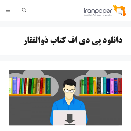
رش
فهر
ه
حتوا
دانلود پی دی اف کتاب ذوالفقار