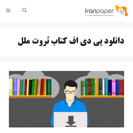
رش
فهر
ه
حتوا
دانلود پی دی اف کتاب ثروت ملل