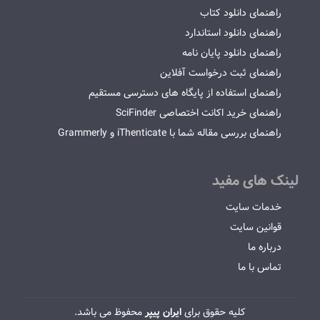
راهنمای دانلود کتاب
راهنمای دانلود استاندارد
راهنمای دانلود پایان نامه
راهنمای ثبت درخواست آفلاین
راهنمای استفاده از پایگاه های دسترسی مستقیم
راهنمای خرید اکانت اختصاصی SciFinder
راهنمای بررسی مقاله شما با iThenticate و Grammerly
لینک های مفید
خدمات سایت
قوانین سایت
درباره ما
تماس با ما
کلیه حقوق برای
ایران پیپر
محفوظ می باشد.