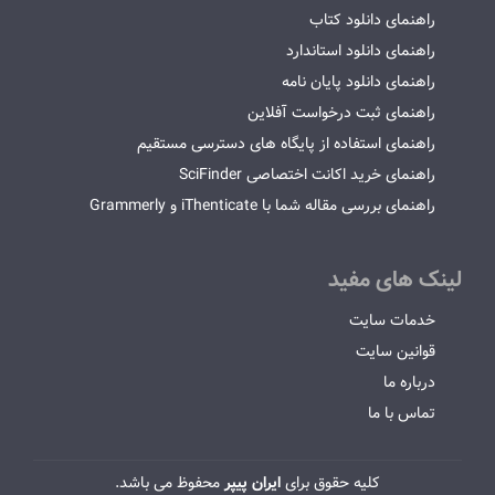
راهنمای دانلود کتاب
راهنمای دانلود استاندارد
راهنمای دانلود پایان نامه
راهنمای ثبت درخواست آفلاین
راهنمای استفاده از پایگاه های دسترسی مستقیم
راهنمای خرید اکانت اختصاصی SciFinder
راهنمای بررسی مقاله شما با iThenticate و Grammerly
لینک های مفید
خدمات سایت
قوانین سایت
درباره ما
تماس با ما
کلیه حقوق برای
ایران پیپر
محفوظ می باشد.