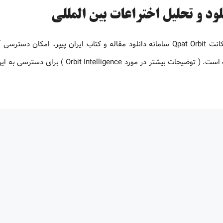
دسترسی به Orbit Intelligence با قابلیت تحلیل پتنت نحوه خرید اکانت Qpat Orbit سامانه دانلود مقاله و کتاب ایران پیپر، امکا
Orbit Intelligence با قابلیت دسترسی به ماژول آنالیز را فراهم کرده است. ( توضیحات بیشتر در مورد igence