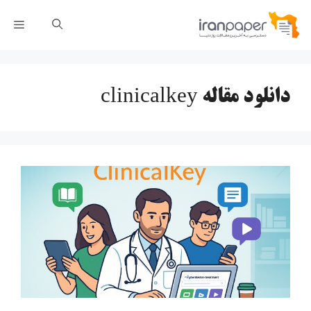
رش
فهر
ه
حتوا
دانلود مقاله clinicalkey