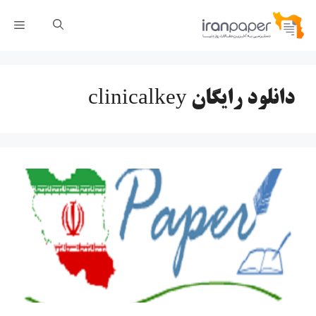
رش
فهر
ه
حتوا
دانلود رایگان clinicalkey