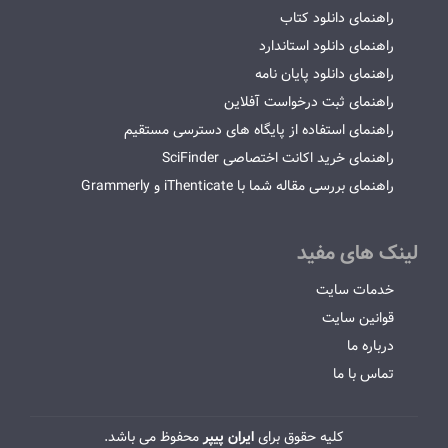
راهنمای دانلود کتاب
راهنمای دانلود استاندارد
راهنمای دانلود پایان نامه
راهنمای ثبت درخواست آفلاین
راهنمای استفاده از پایگاه های دسترسی مستقیم
راهنمای خرید اکانت اختصاصی SciFinder
راهنمای بررسی مقاله شما با iThenticate و Grammerly
لینک های مفید
خدمات سایت
قوانین سایت
درباره ما
تماس با ما
کلیه حقوق برای
ایران پیپر
محفوظ می باشد.