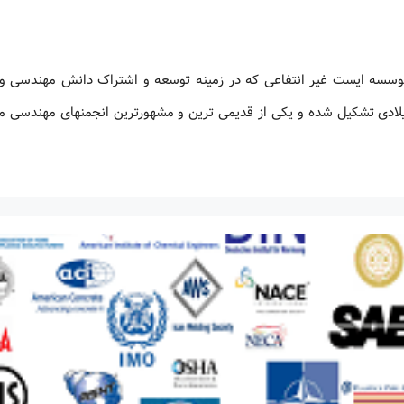
د استاندارد ASME انجمن مهندسان مکانیک آمریکا (ASME) موسسه ایست غیر انتفاعی که در زمینه توسعه و اشتراک دانش مهن
 های مهندسان فعالیت می کند. این موسسه در سال 1880 میلادی تشکیل شده و یکی از قدیمی ترین و مشهورترین انجمنهای مهن