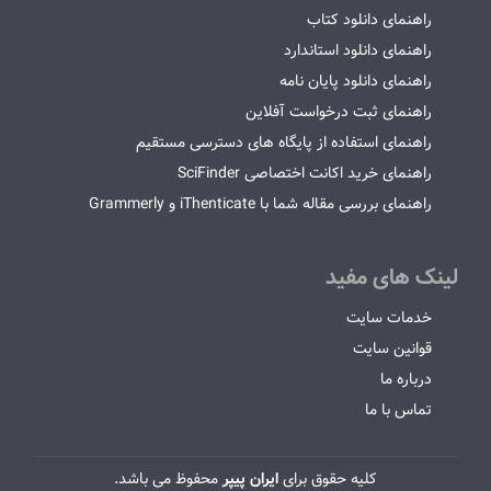
راهنمای دانلود کتاب
راهنمای دانلود استاندارد
راهنمای دانلود پایان نامه
راهنمای ثبت درخواست آفلاین
راهنمای استفاده از پایگاه های دسترسی مستقیم
راهنمای خرید اکانت اختصاصی SciFinder
راهنمای بررسی مقاله شما با iThenticate و Grammerly
لینک های مفید
خدمات سایت
قوانین سایت
درباره ما
تماس با ما
کلیه حقوق برای
ایران پیپر
محفوظ می باشد.