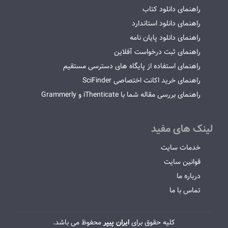
راهنمای دانلود کتاب
راهنمای دانلود استاندارد
راهنمای دانلود پایان نامه
راهنمای ثبت درخواست آفلاین
راهنمای استفاده از پایگاه های دسترسی مستقیم
راهنمای خرید اکانت اختصاصی SciFinder
راهنمای بررسی مقاله شما با iThenticate و Grammerly
لینک های مفید
خدمات سایت
قوانین سایت
درباره ما
تماس با ما
کلیه حقوق برای
ایران پیپر
محفوظ می باشد.