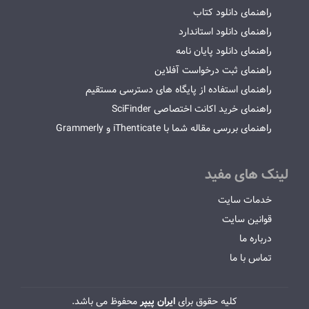
راهنمای دانلود کتاب
راهنمای دانلود استاندارد
راهنمای دانلود پایان نامه
راهنمای ثبت درخواست آفلاین
راهنمای استفاده از پایگاه های دسترسی مستقیم
راهنمای خرید اکانت اختصاصی SciFinder
راهنمای بررسی مقاله شما با iThenticate و Grammerly
لینک های مفید
خدمات سایت
قوانین سایت
درباره ما
تماس با ما
کلیه حقوق برای
ایران پیپر
محفوظ می باشد.