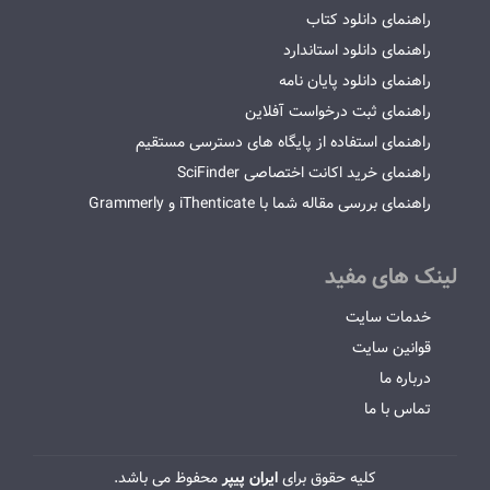
راهنمای دانلود کتاب
راهنمای دانلود استاندارد
راهنمای دانلود پایان نامه
راهنمای ثبت درخواست آفلاین
راهنمای استفاده از پایگاه های دسترسی مستقیم
راهنمای خرید اکانت اختصاصی SciFinder
راهنمای بررسی مقاله شما با iThenticate و Grammerly
لینک های مفید
خدمات سایت
قوانین سایت
درباره ما
تماس با ما
کلیه حقوق برای
ایران پیپر
محفوظ می باشد.