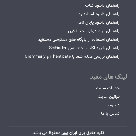
راهنمای دانلود کتاب
راهنمای دانلود استاندارد
راهنمای دانلود پایان نامه
راهنمای ثبت درخواست آفلاین
راهنمای استفاده از پایگاه های دسترسی مستقیم
راهنمای خرید اکانت اختصاصی SciFinder
راهنمای بررسی مقاله شما با iThenticate و Grammerly
لینک های مفید
خدمات سایت
قوانین سایت
درباره ما
تماس با ما
کلیه حقوق برای
ایران پیپر
محفوظ می باشد.