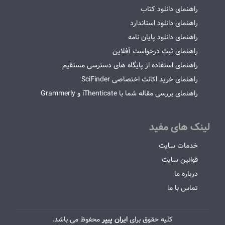
راهنمای دانلود کتاب
راهنمای دانلود استاندارد
راهنمای دانلود پایان نامه
راهنمای ثبت درخواست آفلاین
راهنمای استفاده از پایگاه های دسترسی مستقیم
راهنمای خرید اکانت اختصاصی SciFinder
راهنمای بررسی مقاله شما با iThenticate و Grammerly
لینک های مفید
خدمات سایت
قوانین سایت
درباره ما
تماس با ما
کلیه حقوق برای
ایران پیپر
محفوظ می باشد.