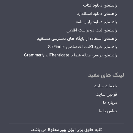
راهنمای دانلود کتاب
راهنمای دانلود استاندارد
راهنمای دانلود پایان نامه
راهنمای ثبت درخواست آفلاین
راهنمای استفاده از پایگاه های دسترسی مستقیم
راهنمای خرید اکانت اختصاصی SciFinder
راهنمای بررسی مقاله شما با iThenticate و Grammerly
لینک های مفید
خدمات سایت
قوانین سایت
درباره ما
تماس با ما
کلیه حقوق برای
ایران پیپر
محفوظ می باشد.