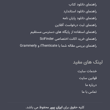
راهنمای دانلود کتاب
راهنمای دانلود استاندارد
راهنمای دانلود پایان نامه
راهنمای ثبت درخواست آفلاین
راهنمای استفاده از پایگاه های دسترسی مستقیم
راهنمای خرید اکانت اختصاصی SciFinder
راهنمای بررسی مقاله شما با iThenticate و Grammerly
لینک های مفید
خدمات سایت
قوانین سایت
درباره ما
تماس با ما
کلیه حقوق برای
ایران پیپر
محفوظ می باشد.