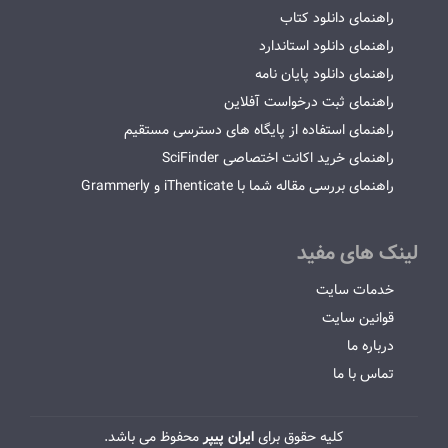
راهنمای دانلود کتاب
راهنمای دانلود استاندارد
راهنمای دانلود پایان نامه
راهنمای ثبت درخواست آفلاین
راهنمای استفاده از پایگاه های دسترسی مستقیم
راهنمای خرید اکانت اختصاصی SciFinder
راهنمای بررسی مقاله شما با iThenticate و Grammerly
لینک های مفید
خدمات سایت
قوانین سایت
درباره ما
تماس با ما
کلیه حقوق برای
ایران پیپر
محفوظ می باشد.