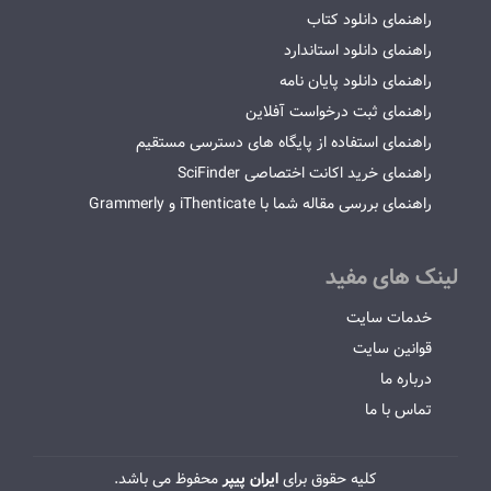
راهنمای دانلود کتاب
راهنمای دانلود استاندارد
راهنمای دانلود پایان نامه
راهنمای ثبت درخواست آفلاین
راهنمای استفاده از پایگاه های دسترسی مستقیم
راهنمای خرید اکانت اختصاصی SciFinder
راهنمای بررسی مقاله شما با iThenticate و Grammerly
لینک های مفید
خدمات سایت
قوانین سایت
درباره ما
تماس با ما
کلیه حقوق برای
ایران پیپر
محفوظ می باشد.