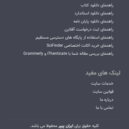
راهنمای دانلود کتاب
راهنمای دانلود استاندارد
راهنمای دانلود پایان نامه
راهنمای ثبت درخواست آفلاین
راهنمای استفاده از پایگاه های دسترسی مستقیم
راهنمای خرید اکانت اختصاصی SciFinder
راهنمای بررسی مقاله شما با iThenticate و Grammerly
لینک های مفید
خدمات سایت
قوانین سایت
درباره ما
تماس با ما
کلیه حقوق برای
ایران پیپر
محفوظ می باشد.