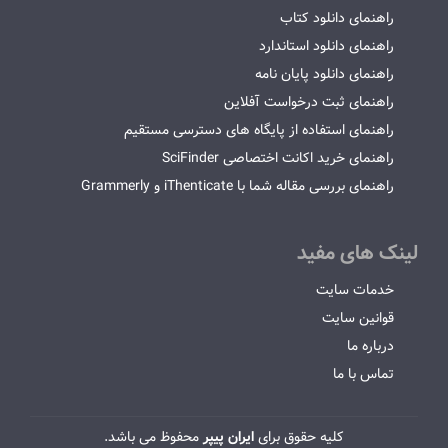
راهنمای دانلود کتاب
راهنمای دانلود استاندارد
راهنمای دانلود پایان نامه
راهنمای ثبت درخواست آفلاین
راهنمای استفاده از پایگاه های دسترسی مستقیم
راهنمای خرید اکانت اختصاصی SciFinder
راهنمای بررسی مقاله شما با iThenticate و Grammerly
لینک های مفید
خدمات سایت
قوانین سایت
درباره ما
تماس با ما
کلیه حقوق برای
ایران پیپر
محفوظ می باشد.