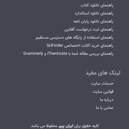
راهنمای دانلود کتاب
راهنمای دانلود استاندارد
راهنمای دانلود پایان نامه
راهنمای ثبت درخواست آفلاین
راهنمای استفاده از پایگاه های دسترسی مستقیم
راهنمای خرید اکانت اختصاصی SciFinder
راهنمای بررسی مقاله شما با iThenticate و Grammerly
لینک های مفید
خدمات سایت
قوانین سایت
درباره ما
تماس با ما
کلیه حقوق برای
ایران پیپر
محفوظ می باشد.