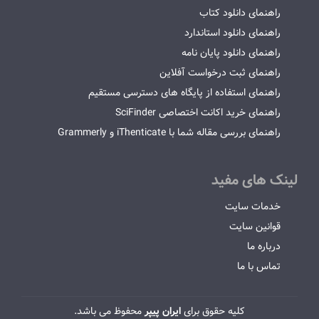
راهنمای دانلود کتاب
راهنمای دانلود استاندارد
راهنمای دانلود پایان نامه
راهنمای ثبت درخواست آفلاین
راهنمای استفاده از پایگاه های دسترسی مستقیم
راهنمای خرید اکانت اختصاصی SciFinder
راهنمای بررسی مقاله شما با iThenticate و Grammerly
لینک های مفید
خدمات سایت
قوانین سایت
درباره ما
تماس با ما
کلیه حقوق برای
ایران پیپر
محفوظ می باشد.