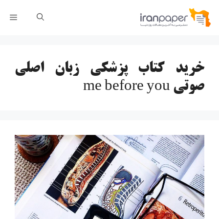
رش
فهر
ه
حتوا
خرید کتاب پزشکی زبان اصلی
صوتی me before you