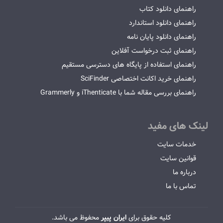
راهنمای دانلود کتاب
راهنمای دانلود استاندارد
راهنمای دانلود پایان نامه
راهنمای ثبت درخواست آفلاین
راهنمای استفاده از پایگاه های دسترسی مستقیم
راهنمای خرید اکانت اختصاصی SciFinder
راهنمای بررسی مقاله شما با iThenticate و Grammerly
لینک های مفید
خدمات سایت
قوانین سایت
درباره ما
تماس با ما
کلیه حقوق برای
ایران پیپر
محفوظ می باشد.